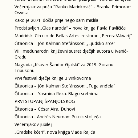
Večernjakova priča "Ranko Marinković" - Branka Primorac:
Osveta
Kako je 2071. došla prije nego sam mislila
Predstavljen „Glas naroda“ – nova knjiga Pavla Pavličića
Madridski Círculo de Bellas Artes: restoran „Pecera/Akvarij“
Čitaonica – Jón Kalman Stefánsson: „Ljudsko srce“
VIII. međunarodni književni susret dječjih autora u Ivanić-
Gradu
Nagrada „Ksaver Šandor Gjalski“ za 2019. Goranu
Tribusonu
Prvi festival dječje knjige u Vinkovcima
Čitaonica – Jón Kalman Stefánsson: „Tuga anđela“
Čitaonica – Yasmina Reza: Blago sretnima
PRVI STUPANJ ŠPANJOLSKOG
Čitaonica – César Aira, Duhovi
Čitaonica - Andrés Neuman: Putnik stoljeća
Večernjakov jubilej
„Gradske kćeri“, nova knjiga Vlade Rajića