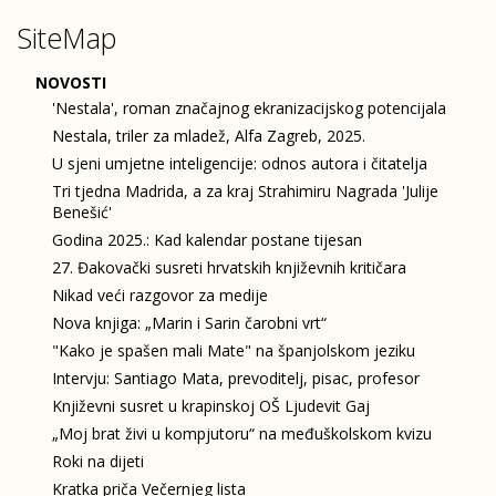
SiteMap
NOVOSTI
'Nestala', roman značajnog ekranizacijskog potencijala
Nestala, triler za mladež, Alfa Zagreb, 2025.
U sjeni umjetne inteligencije: odnos autora i čitatelja
Tri tjedna Madrida, a za kraj Strahimiru Nagrada 'Julije
Benešić'
Godina 2025.: Kad kalendar postane tijesan
27. Đakovački susreti hrvatskih književnih kritičara
Nikad veći razgovor za medije
Nova knjiga: „Marin i Sarin čarobni vrt“
"Kako je spašen mali Mate" na španjolskom jeziku
Intervju: Santiago Mata, prevoditelj, pisac, profesor
Književni susret u krapinskoj OŠ Ljudevit Gaj
„Moj brat živi u kompjutoru“ na međuškolskom kvizu
Roki na dijeti
Kratka priča Večernjeg lista