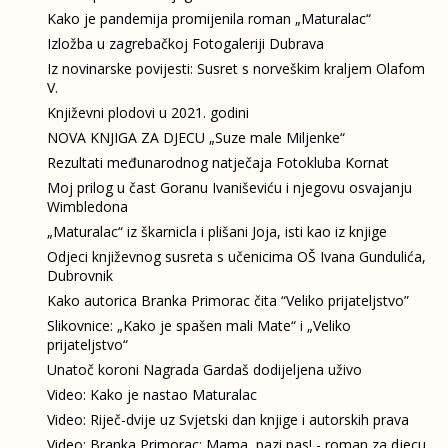
Kako je pandemija promijenila roman „Maturalac“
Izložba u zagrebačkoj Fotogaleriji Dubrava
Iz novinarske povijesti: Susret s norveškim kraljem Olafom
V.
Književni plodovi u 2021. godini
NOVA KNJIGA ZA DJECU „Suze male Miljenke“
Rezultati međunarodnog natječaja Fotokluba Kornat
Moj prilog u čast Goranu Ivaniševiću i njegovu osvajanju
Wimbledona
„Maturalac“ iz škarnicla i plišani Joja, isti kao iz knjige
Odjeci književnog susreta s učenicima OŠ Ivana Gundulića,
Dubrovnik
Kako autorica Branka Primorac čita “Veliko prijateljstvo”
Slikovnice: „Kako je spašen mali Mate“ i „Veliko
prijateljstvo“
Unatoč koroni Nagrada Gardaš dodijeljena uživo
Video: Kako je nastao Maturalac
Video: Riječ-dvije uz Svjetski dan knjige i autorskih prava
Video: Branka Primorac: Mama, pazi pas! - roman za djecu