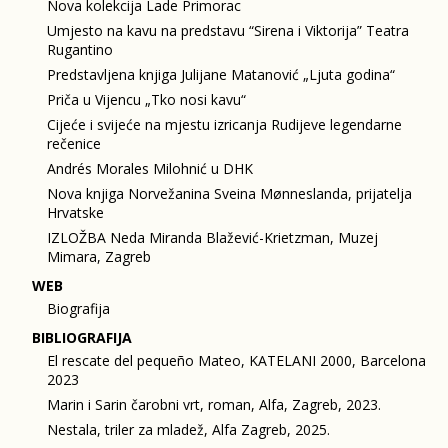
Nova kolekcija Lade Primorac
Umjesto na kavu na predstavu “Sirena i Viktorija” Teatra
Rugantino
Predstavljena knjiga Julijane Matanović „Ljuta godina“
Priča u Vijencu „Tko nosi kavu“
Cijeće i svijeće na mjestu izricanja Rudijeve legendarne
rečenice
Andrés Morales Milohnić u DHK
Nova knjiga Norvežanina Sveina Mønneslanda, prijatelja
Hrvatske
IZLOŽBA Neda Miranda Blažević-Krietzman, Muzej
Mimara, Zagreb
WEB
Biografija
BIBLIOGRAFIJA
El rescate del pequeño Mateo, KATELANI 2000, Barcelona
2023
Marin i Sarin čarobni vrt, roman, Alfa, Zagreb, 2023.
Nestala, triler za mladež, Alfa Zagreb, 2025.