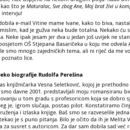
t kao što je
Maturalac, Sve zbog Ane, Moj brat živi u kom
 intervju!
dobila e-mail Vitine mame Ivane, kako to biva, nast
islim, kad je gužva neka bude totalna. Nekako ću se 
la. Neke ipak jesam jer dva u jedan još uvijek ne stan
 posjetom OŠ Stjepana Basaričeka u koju me odvela 
rile smo mnogo zajedničkih tema, ali ni riječ da me 
 poznato lice.
eko biografije Rudolfa Perešina
as knjižničarka Vesna Seletković, kojoj je prethodn
j smo davne 2001. predstavljali moju romansiranu bio
ovanju u tom gradu s profesoricom koja se dobro sj
jeg je, igrom slučaja, postao pilot. Konstatiramo činj
ženja i izlaska knjige. Baš smo se razveselile jedna
ekao je s puno pitanja. Bilo je očito da ih je Melita 
 za susret s autoricom. Za dar sam dobila sad već r