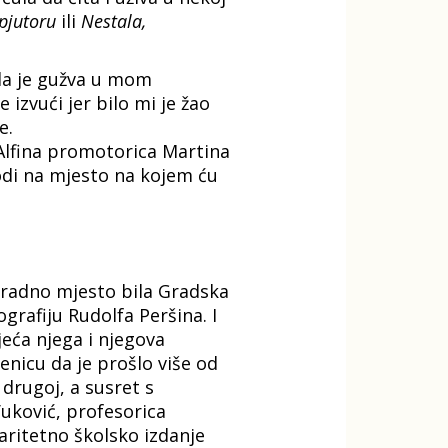
pjutoru
ili
Nestala,
ala je gužva u mom
izvući jer bilo mi je žao
e.
Alfina promotorica Martina
vodi na mjesto na kojem ću
o radno mjesto bila Gradska
grafiju Rudolfa Peršina. I
eća njega i njegova
enicu da je prošlo više od
 drugoj, a susret s
Vuković, profesorica
aritetno školsko izdanje