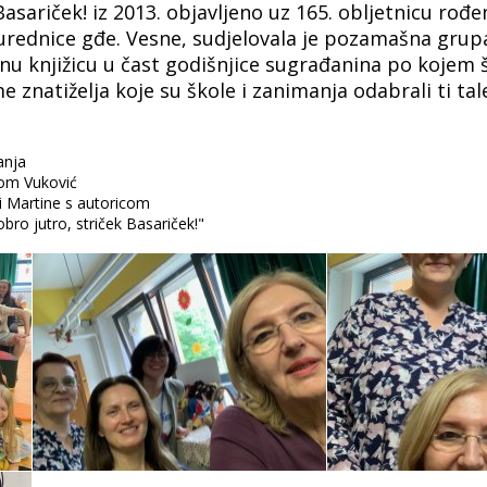
Basariček! iz 2013. objavljeno uz 165. obljetnicu ro
rednice gđe. Vesne, sudjelovala je pozamašna grupa uč
dnu knjižicu u čast godišnjice sugrađanina po kojem 
e znatiželja koje su škole i zanimanja odabrali ti tale
anja
tom Vuković
 i Martine s autoricom
bro jutro, striček Basariček!"