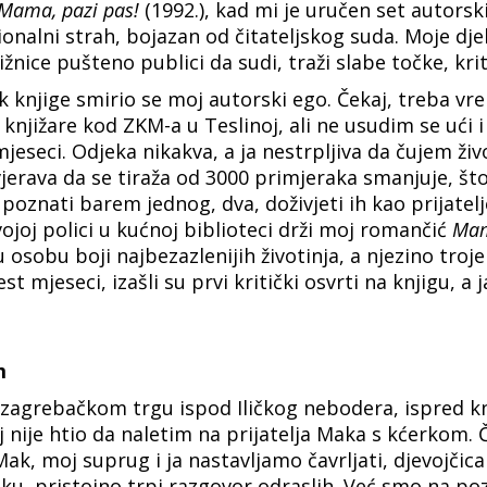
Mama, pazi pas!
(1992.), kad mi je uručen set autorsk
cionalni strah, bojazan od čitateljskog suda. Moje dje
žnice pušteno publici da sudi, traži slabe točke, kritiz
zak knjige smirio se moj autorski ego. Čekaj, treba vr
 knjižare kod ZKM-a u Teslinoj, ali ne usudim se ući i
u mjeseci. Odjeka nikakva, a ja nestrpljiva da čujem ži
erava da se tiraža od 3000 primjeraka smanjuje, što v
upoznati barem jednog, dva, doživjeti ih kao prijatel
svojoj polici u kućnoj biblioteci drži moj romančić
Mam
 osobu boji najbezazlenijih životinja, a njezino troj
st mjeseci, izašli su prvi kritički osvrti na knjigu, a 
m
zagrebačkom trgu ispod Iličkog nebodera, ispred kn
 nije htio da naletim na prijatelja Maka s kćerkom. 
k, moj suprug i ja nastavljamo čavrljati, djevojčica n
uku, pristojno trpi razgovor odraslih. Već smo na 