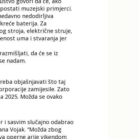
ustvo govori da će, ako
postati muzejski primjerci.
nedavno nedodirljiva
reće baterija. Za
 stroja, električne struje,
jenost uma i stvaranja jer
zmišljati, da će se iz
 se nadam.
reba objašnjavati što taj
rporacije zamijesile. Zato
eća 2025. Možda se ovako
or i sasvim slučajno odabrao
vana Vojak. “Možda zbog
va operne arije vikendom