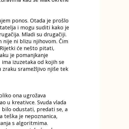
ljujem ponos. Otada je prošlo
tatelja i mogu suditi kako je
ugačija. Mladi su drugačiji.
 nije ni blizu njihovom. Čim
Rijetki će nešto pitati,
zraku je pomanjkanje
o ima izuzetaka od kojih se
u zraku sramežljivo njiše tek
koliko ona ugrožava
ao u kreativce. Svuda vlada
ilo odustati, predati se, a
ja teška je nepoznanica,
avanja s algoritmima.