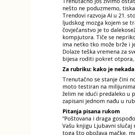
Trenutačno još živimo ostat
nešto ne poduzmemo, tiskano
Trendovi razvoja AI u 21. s
ljudskog mozga kojem se tra
čovječanstvo je to dalekose
kompjutora. Tiče se neprikos
ima netko tko može brže i je
Dolaze teška vremena za sve 
bijesa roditi pokret otpora
Za rubriku: kako je nekada
Trenutačno se stanje čini n
moto testiran na milijunima
želim ne idući predaleko u 
zapisani jednom nađu u rubri
Pitanja pisana rukom
“Poštovana i draga gospođo 
Vašu knjigu Ljubavni slučaj
toga što obožava mačke, mo