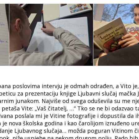
pana poslovima intervju je odmah odrađen, a Vito je, 
peticu za prezentaciju knjige Ljubavni slučaj mačka J
rarnim junakom. Najviše od svega oduševila su me nj
petaša Vite: „Vaš čitatelj, …“ Tko se ne bi odazvao 
na poslala mi je Vitine fotografije i dopustila da i
 je nova školska godina i kao čarolijom iznuđeno ur
 izdanje Ljubavnog slučaja… možda poguran Vitinom č
book, niže uspjehe na nekom drugom polju. Rado bih č