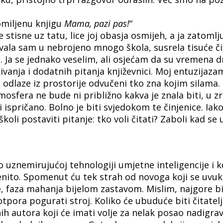
omiljenu knjigu
Mama, pazi pas!
“
še stisne uz tatu, lice joj obasja osmijeh, a ja zatom
ovala sam u nebrojeno mnogo škola, susrela tisuće či
. Ja se jednako veselim, ali osjećam da su vremena dr
anja i dodatnih pitanja književnici. Moj entuzijazam
i odlaze iz prostorije odvučeni tko zna kojim silama. 
mosfera ne bude ni približno kakva je znala biti, u 
 ispričano. Bolno je biti svjedokom te činjenice. Iak
koli postaviti pitanje: tko voli čitati? Zaboli kad se 
o uznemirujućoj tehnologiji umjetne inteligencije i 
nito. Spomenut ću tek strah od novoga koji se uvuk
 faza mahanja bijelom zastavom. Mislim, najgore bi b
tpora pogurati stroj. Koliko će ubuduće biti čitatel
idnih autora koji će imati volje za nelak posao nadigr