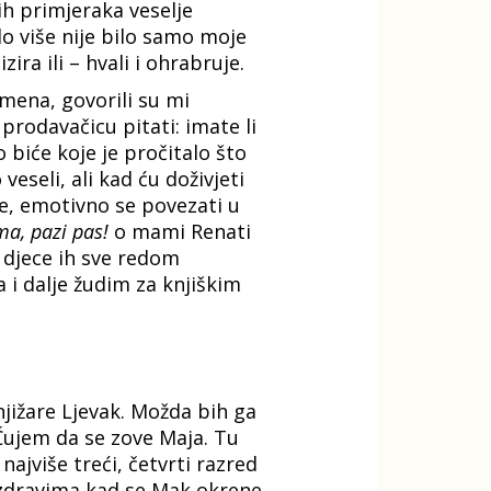
ih primjeraka veselje
lo više nije bilo samo moje
ira ili – hvali i ohrabruje.
emena, govorili su mi
 prodavačicu pitati: imate li
vo biće koje je pročitalo što
eseli, ali kad ću doživjeti
je, emotivno se povezati u
a, pazi pas!
o mami Renati
e djece ih sve redom
ja i dalje žudim za knjiškim
jižare Ljevak. Možda bih ga
Čujem da se zove Maja. Tu
ajviše treći, četvrti razred
pozdravima kad se Mak okrene