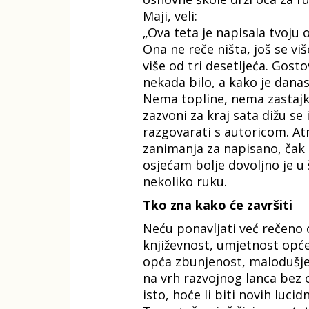
Maji, veli:
„Ova teta je napisala tvoju 
Ona ne reče ništa, još se vi
više od tri desetljeća. Gost
nekada bilo, a kako je danas
Nema topline, nema zastajkiv
zazvoni za kraj sata dižu se 
razgovarati s autoricom. At
zanimanja za napisano, čak i
osjećam bolje dovoljno je u š
nekoliko ruku.
Tko zna kako će završiti
Neću ponavljati već rečeno 
književnost, umjetnost opće
opća zbunjenost, malodušje,
na vrh razvojnog lanca bez o
isto, hoće li biti novih luc