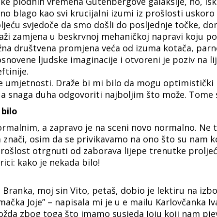
ke plodnih vremena Gutenbergove galaksije, no, isk
 blago kao svi krucijalni izumi iz prošlosti uskoro 
toljeću svjedoče da smo došli do posljednje točke, do
ži zamjena u beskrvnoj mehaničkoj napravi koju pok
žna društvena promjena veća od izuma kotača, parnog
novene ljudske imaginacije i otvoreni je poziv na li
ftinije.
umjetnosti. Draže bi mi bilo da mogu optimistički ra
, a snaga duha odgovoriti najboljim što može. Tome
 bilo
ormalnim, a zapravo je na sceni novo normalno. Ne t
 znači, osim da se privikavamo na ono što su nam ko
prošlost otrgnuti od zaborava lijepe trenutke prolj
ci: kako je nekada bilo!
Branka, moj sin Vito, petaš, dobio je lektiru na izb
 mačka Joje” – napisala mi je u e mailu Karlovčanka I
žda zbog toga što imamo susjeda Joju koji nam pje