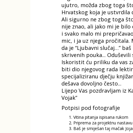
ujutro, možda zbog toga što 
Hrvatskog koja je ustvrdila 
Ali sigurno ne zbog toga št
nije znao, ali jako mi je bi
i svako malo mi prepričavao,
mic, i ja uz njega pročitala
da je “Ljubavni slučaj…” baš 
skrivenih pouka... Oduševili
Iskoristit ću priliku da vas
biti dio njegovog rada lektir
specijaliziranu dječju knjiža
dešava dovoljno često...
Lijepo Vas pozdravljam iz Ka
Vojak”
Potpisi pod fotografije
Vitina pitanja ispisana rukom
Priprema za projektnu nastavu i
Baš je smiješan taj mačak Joja