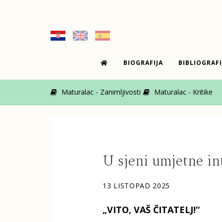
BIOGRAFIJA
BIBLIOGRAFI
Maturalac - Zanimljivosti
Maturalac - Kritike
U sjeni umjetne int
13 LISTOPAD 2025
„VITO, VAŠ ČITATELJ!“