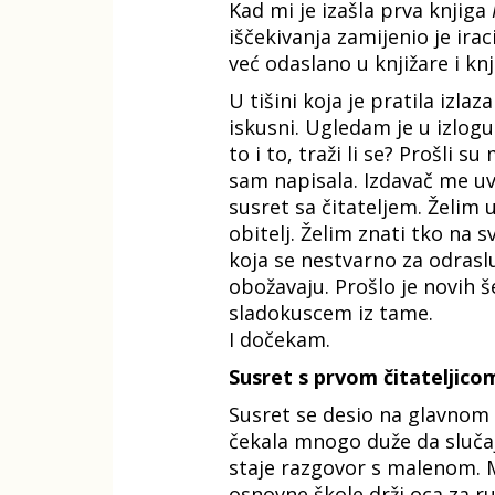
Kad mi je izašla prva knjiga
iščekivanja zamijenio je ira
već odaslano u knjižare i knji
U tišini koja je pratila izla
iskusni. Ugledam je u izlogu
to i to, traži li se? Prošli s
sam napisala. Izdavač me uvj
susret sa čitateljem. Želim 
obitelj. Želim znati tko na 
koja se nestvarno za odraslu
obožavaju. Prošlo je novih še
sladokuscem iz tame.
I dočekam.
Susret s prvom čitateljico
Susret se desio na glavnom 
čekala mnogo duže da slučaj
staje razgovor s malenom. Ma
osnovne škole drži oca za r