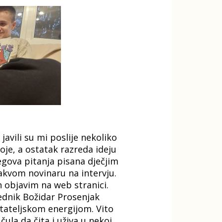
javili su mi poslije nekoliko
oje, a ostatak razreda ideju
egova pitanja pisana dječjim
takvom novinaru na intervju.
h objavim na web stranici.
ednik Božidar Prosenjak
itateljskom energijom. Vito
ula da čita i uživa u nekoj