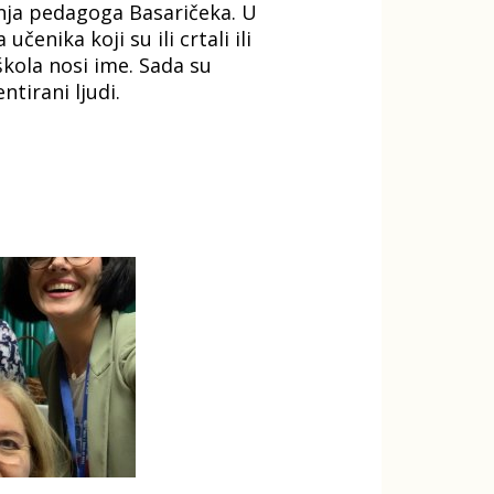
đenja pedagoga Basaričeka. U
enika koji su ili crtali ili
škola nosi ime. Sada su
ntirani ljudi.