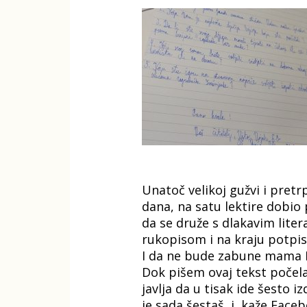
Unatoč velikoj gužvi i pretr
dana, na satu lektire dobio 
da se druže s dlakavim lite
rukopisom i na kraju potpis 
I da ne bude zabune mama Iva
Dok pišem ovaj tekst počela
javlja da u tisak ide šesto
je sada šestaš, i, kaže Face