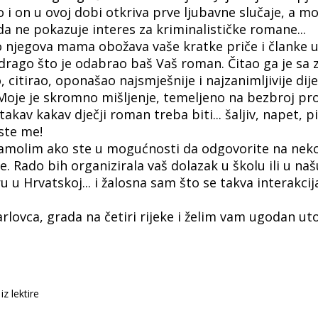
i on u ovoj dobi otkriva prve ljubavne slučaje, a mož
da ne pokazuje interes za kriminalističke romane...
o njegova mama obožava vaše kratke priče i članke u
lo drago što je odabrao baš Vaš roman. Čitao ga je s
 citirao, oponašao najsmješnije i najzanimljivije di
. Moje je skromno mišljenje, temeljeno na bezbroj pro
takav kakav dječji roman treba biti... šaljiv, napet, 
 ste me!
 zamolim ako ste u mogućnosti da odgovorite na nekol
e. Rado bih organizirala vaš dolazak u školu ili u našu
ru u Hrvatskoj... i žalosna sam što se takva interakci
rlovca, grada na četiri rijeke i želim vam ugodan ut
z lektire