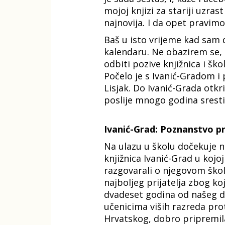
mojoj knjizi za stariji uzras
najnovija
.
I da opet pravimo
Baš u isto vrijeme kad sam 
kalendaru. Ne obazirem se, m
odbiti pozive knjižnica i ško
Počelo je s Ivanić-Gradom i
Lisjak. Do Ivanić-Grada otk
poslije mnogo godina sresti
Ivanić-Grad: Poznanstvo pr
Na ulazu u školu dočekuje n
knjižnica Ivanić-Grad u kojo
razgovarali o njegovom škol
najboljeg prijatelja zbog ko
dvadeset godina od našeg dru
učenicima viših razreda prot
Hrvatskog, dobro pripremila