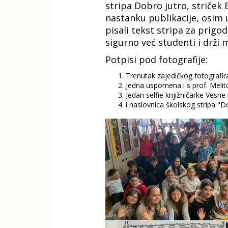
stripa Dobro jutro, striček 
nastanku publikacije, osim u
pisali tekst stripa za prigo
sigurno već studenti i drži m
Potpisi pod fotografije:
Trenutak zajedičkog fotografir
Jedna uspomena i s prof. Meli
Jedan selfie knjižničarke Vesne
i naslovnica školskog stripa "Do