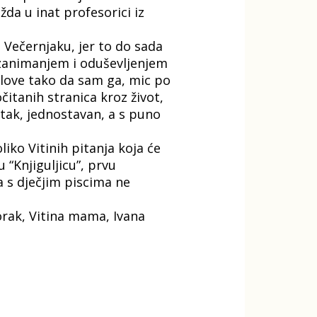
da u inat profesorici iz
 Večernjaku, jer to do sada
a zanimanjem i oduševljenjem
jelove tako da sam ga, mic po
čitanih stranica kroz život,
pitak, jednostavan, a s puno
iko Vitinih pitanja koja će
 “Knjiguljicu”, prvu
ja s dječjim piscima ne
orak, Vitina mama, Ivana