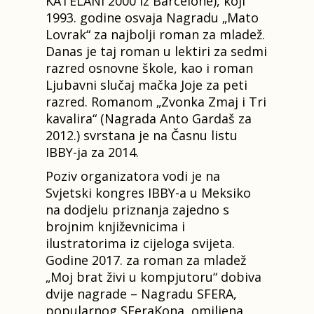
KATELANI 2000 iz Barcelone), koji
1993. godine osvaja Nagradu „Mato
Lovrak“ za najbolji roman za mladež.
Danas je taj roman u lektiri za sedmi
razred osnovne škole, kao i roman
Ljubavni slučaj mačka Joje za peti
razred. Romanom „Zvonka Zmaj i Tri
kavalira“ (Nagrada Anto Gardaš za
2012.) svrstana je na Časnu listu
IBBY-ja za 2014.
Poziv organizatora vodi je na
Svjetski kongres IBBY-a u Meksiko
na dodjelu priznanja zajedno s
brojnim književnicima i
ilustratorima iz cijeloga svijeta.
Godine 2017. za roman za mladež
„Moj brat živi u kompjutoru“ dobiva
dvije nagrade – Nagradu SFERA,
popularnog SFeraKona, omiljena