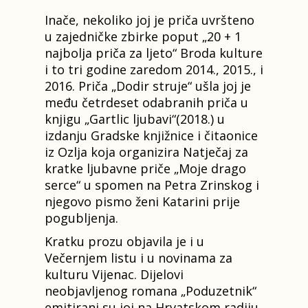
Inače, nekoliko joj je priča uvršteno
u zajedničke zbirke poput „20 + 1
najbolja priča za ljeto“ Broda kulture
i to tri godine zaredom 2014., 2015., i
2016. Priča „Dodir struje“ ušla joj je
među četrdeset odabranih priča u
knjigu „Gartlic ljubavi“(2018.) u
izdanju Gradske knjižnice i čitaonice
iz Ozlja koja organizira Natječaj za
kratke ljubavne priče „Moje drago
serce“ u spomen na Petra Zrinskog i
njegovo pismo ženi Katarini prije
pogubljenja.
Kratku prozu objavila je i u
Večernjem listu i u novinama za
kulturu Vijenac. Dijelovi
neobjavljenog romana „Poduzetnik“
emitirani su joj na Hrvatskom radiju.