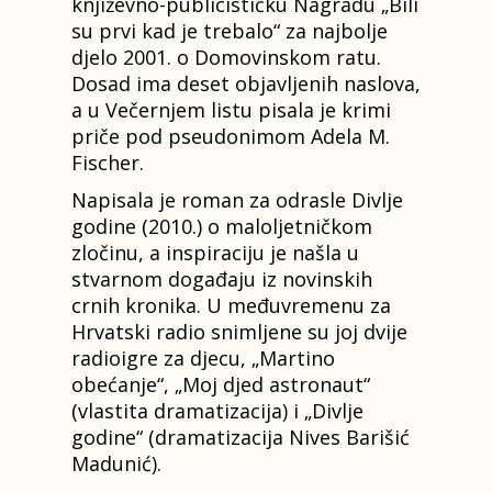
književno-publicističku Nagradu „Bili
su prvi kad je trebalo“ za najbolje
djelo 2001. o Domovinskom ratu.
Dosad ima deset objavljenih naslova,
a u Večernjem listu pisala je krimi
priče pod pseudonimom Adela M.
Fischer.
Napisala je roman za odrasle Divlje
godine (2010.) o maloljetničkom
zločinu, a inspiraciju je našla u
stvarnom događaju iz novinskih
crnih kronika. U međuvremenu za
Hrvatski radio snimljene su joj dvije
radioigre za djecu, „Martino
obećanje“, „Moj djed astronaut“
(vlastita dramatizacija) i „Divlje
godine“ (dramatizacija Nives Barišić
Madunić).