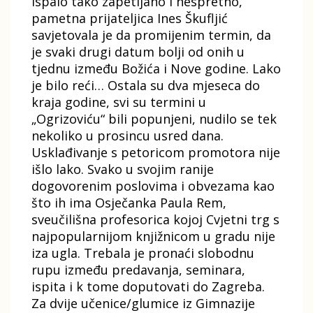
ispalo tako zapetljano i nespretno,
pametna prijateljica Ines Škufljić
savjetovala je da promijenim termin, da
je svaki drugi datum bolji od onih u
tjednu između Božića i Nove godine. Lako
je bilo reći… Ostala su dva mjeseca do
kraja godine, svi su termini u
„Ogrizoviću“ bili popunjeni, nudilo se tek
nekoliko u prosincu usred dana.
Usklađivanje s petoricom promotora nije
išlo lako. Svako u svojim ranije
dogovorenim poslovima i obvezama kao
što ih ima Osječanka Paula Rem,
sveučilišna profesorica kojoj Cvjetni trg s
najpopularnijom knjižnicom u gradu nije
iza ugla. Trebala je pronaći slobodnu
rupu između predavanja, seminara,
ispita i k tome doputovati do Zagreba.
Za dvije učenice/glumice iz Gimnazije