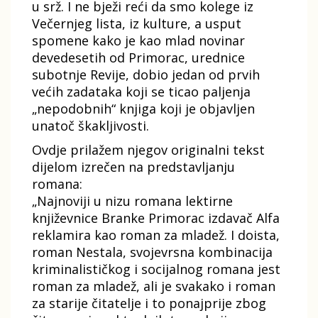
u srž. I ne bježi reći da smo kolege iz
Večernjeg lista, iz kulture, a usput
spomene kako je kao mlad novinar
devedesetih od Primorac, urednice
subotnje Revije, dobio jedan od prvih
većih zadataka koji se ticao paljenja
„nepodobnih“ knjiga koji je objavljen
unatoč škakljivosti.
Ovdje prilažem njegov originalni tekst
dijelom izrečen na predstavljanju
romana:
„Najnoviji u nizu romana lektirne
književnice Branke Primorac izdavač Alfa
reklamira kao roman za mladež. I doista,
roman Nestala, svojevrsna kombinacija
kriminalističkog i socijalnog romana jest
roman za mladež, ali je svakako i roman
za starije čitatelje i to ponajprije zbog