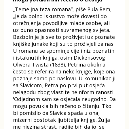
„Temeljna teza romana“, piše Pula Rem,
„je da bolno iskustvo može dovesti do
otrežnjenja povodljive mlade osobe, ali
uz puno opasnosti suvremenog svijeta.
Bezbolnije je sve to proživjeti uz poznate
knjiške junake koji su to proživjeli za nas.
U romanu se spominje cijeli niz poznatih
i istaknutih knjiga: osim Dickensovog
Olivera Twista (1838), Petrina okolina
često se referira na neke knjige, koje ona
poznaje samo po naslovu. U komunikaciji
sa Slavicom, Petra po prvi put osjeća
nelagodu zbog vlastite neinformiranosti:
'Odjednom sam se osjećala neugodno. Da
mogu povukla bih rečeno o čitanju. Tko
bi pomislio da Slavica spada u onaj
mizerni postotak ljubitelja knjige. Žulja
me njezina strast, radije bih da joj se