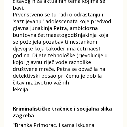
čitavog niza aktualnih tema kojima se
bavi.
Prvenstveno se tu radi o odrastanju i
'sazrijevanju' adolescenata koje predvodi
glavna junakinja Petra, ambiciozna i
buntovna četrnaestogodišnjakinja koja
se poželjela pozabaviti nestankom
djevojke koja također ima četrnaest
godina. Dijete tehnološke (r)evolucije u
kojoj glavnu riječ vode raznolike
društvene mreže, Petra se odvažila na
detektivski posao pri čemu je dobila
čitav niz životno važnih
lekcija.
Kriminalističke tračnice i socijalna slika
Zagreba
"Branka Primorac, i sama iskusna