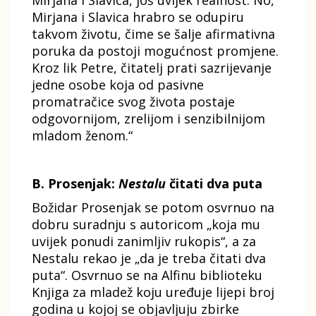
Mirjana i Slavica, još uvijek realnost. No,
Mirjana i Slavica hrabro se odupiru
takvom životu, čime se šalje afirmativna
poruka da postoji mogućnost promjene.
Kroz lik Petre, čitatelj prati sazrijevanje
jedne osobe koja od pasivne
promatračice svog života postaje
odgovornijom, zrelijom i senzibilnijom
mladom ženom.“
B. Prosenjak:
Nestalu
čitati dva puta
Božidar Prosenjak se potom osvrnuo na
dobru suradnju s autoricom „koja mu
uvijek ponudi zanimljiv rukopis“, a za
Nestalu rekao je „da je treba čitati dva
puta“. Osvrnuo se na Alfinu biblioteku
Knjiga za mladež koju uređuje lijepi broj
godina u kojoj se objavljuju zbirke