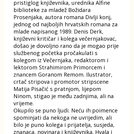
pristiglog književnika, urednika Alfine
biblioteke za mladež Božidara
Prosenjaka, autora romana Divlji konj,
jednog od najboljih hrvatskih romana za
mlade napisanog 1989. Denis Derk,
književni kritičar i kolega večernjakovac,
došao je dovoljno rano da je mogao prije
službenog početka pročakulati s
kolegom iz Večernjaka, redaktorom i
lektorom Strahimirom Primorcem i
znancem Goranom Remom. Ilustrator,
crtač stripova i promotor stripscene
Matija Pisačić s pratnjom, lijepom
Ninom, stigao je među zadnjima, ali na
vrijeme.
Okupilo se puno ljudi. Neću ih poimence
spominjati da nekoga ne uvrijedim, ali
bilo je puno kolega i prijatelja, susjeda,
znanaca, novinara i književnika. Hvala i