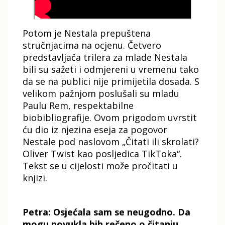
Potom je Nestala prepuštena
stručnjacima na ocjenu. Četvero
predstavljača trilera za mlade Nestala
bili su sažeti i odmjereni u vremenu tako
da se na publici nije primijetila dosada. S
velikom pažnjom poslušali su mladu
Paulu Rem, respektabilne
biobibliografije. Ovom prigodom uvrstit
ću dio iz njezina eseja za pogovor
Nestale pod naslovom „Čitati ili skrolati?
Oliver Twist kao posljedica TikToka“.
Tekst se u cijelosti može pročitati u
knjizi.
Petra: Osjećala sam se neugodno. Da
mogu povukla bih rečeno o čitanju