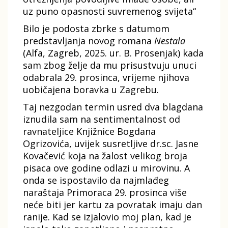
uz puno opasnosti suvremenog svijeta“
Bilo je podosta zbrke s datumom
predstavljanja novog romana
Nestala
(Alfa, Zagreb, 2025. ur. B. Prosenjak) kada
sam zbog želje da mu prisustvuju unuci
odabrala 29. prosinca, vrijeme njihova
uobičajena boravka u Zagrebu.
Taj nezgodan termin usred dva blagdana
iznudila sam na sentimentalnost od
ravnateljice Knjižnice Bogdana
Ogrizovića, uvijek susretljive dr.sc. Jasne
Kovačević koja na žalost velikog broja
pisaca ove godine odlazi u mirovinu. A
onda se ispostavilo da najmlađeg
naraštaja Primoraca 29. prosinca više
neće biti jer kartu za povratak imaju dan
ranije. Kad se izjalovio moj plan, kad je