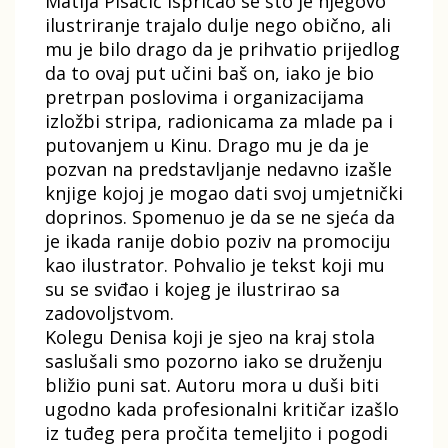
Matija Pisačić ispričao se što je njegovo
ilustriranje trajalo dulje nego obično, ali
mu je bilo drago da je prihvatio prijedlog
da to ovaj put učini baš on, iako je bio
pretrpan poslovima i organizacijama
izložbi stripa, radionicama za mlade pa i
putovanjem u Kinu. Drago mu je da je
pozvan na predstavljanje nedavno izašle
knjige kojoj je mogao dati svoj umjetnički
doprinos. Spomenuo je da se ne sjeća da
je ikada ranije dobio poziv na promociju
kao ilustrator. Pohvalio je tekst koji mu
su se sviđao i kojeg je ilustrirao sa
zadovoljstvom.
Kolegu Denisa koji je sjeo na kraj stola
saslušali smo pozorno iako se druženju
bližio puni sat. Autoru mora u duši biti
ugodno kada profesionalni kritičar izašlo
iz tuđeg pera pročita temeljito i pogodi