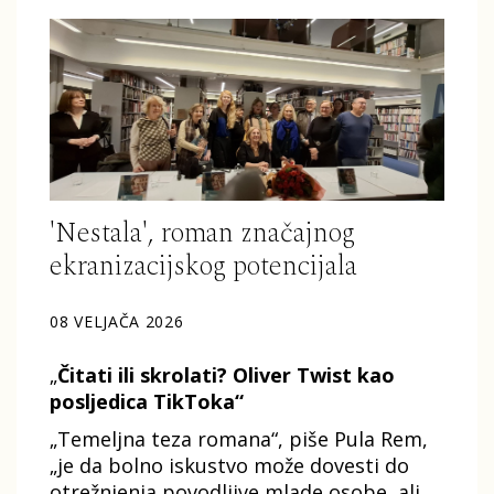
'Nestala', roman značajnog
ekranizacijskog potencijala
08 VELJAČA 2026
„
Čitati ili skrolati? Oliver Twist kao
posljedica TikToka“
„Temeljna teza romana“, piše Pula Rem,
„je da bolno iskustvo može dovesti do
otrežnjenja povodljive mlade osobe, ali