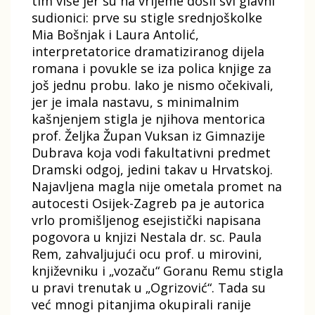
tim više jer su na vrijeme došli svi glavni
sudionici: prve su stigle srednjoškolke
Mia Bošnjak i Laura Antolić,
interpretatorice dramatiziranog dijela
romana i povukle se iza polica knjige za
još jednu probu. Iako je nismo očekivali,
jer je imala nastavu, s minimalnim
kašnjenjem stigla je njihova mentorica
prof. Željka Župan Vuksan iz Gimnazije
Dubrava koja vodi fakultativni predmet
Dramski odgoj, jedini takav u Hrvatskoj.
Najavljena magla nije ometala promet na
autocesti Osijek-Zagreb pa je autorica
vrlo promišljenog esejistički napisana
pogovora u knjizi Nestala dr. sc. Paula
Rem, zahvaljujući ocu prof. u mirovini,
književniku i „vozaču“ Goranu Remu stigla
u pravi trenutak u „Ogrizović“. Tada su
već mnogi pitanjima okupirali ranije