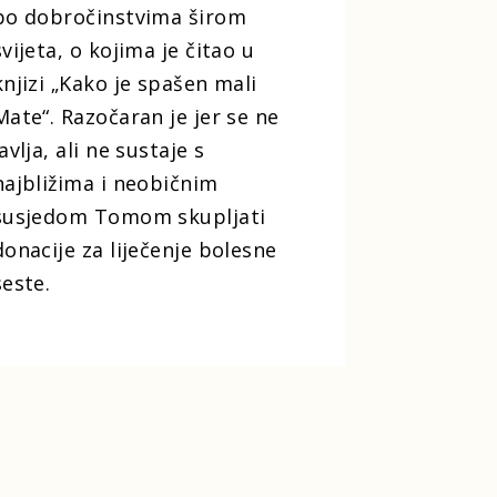
po dobročinstvima širom
svijeta, o kojima je čitao u
knjizi „Kako je spašen mali
Mate“. Razočaran je jer se ne
javlja, ali ne sustaje s
najbližima i neobičnim
susjedom Tomom skupljati
donacije za liječenje bolesne
seste.