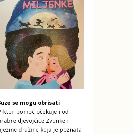
Suze se mogu obrisati
Viktor pomoć očekuje i od
hrabre djevojčice Zvonke i
njezine družine koja je poznata