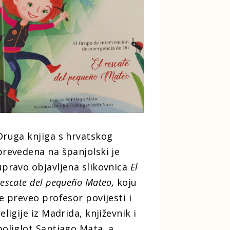
Druga knjiga s hrvatskog
prevedena na španjolski je
upravo objavljena slikovnica
El
rescate del pequeño Mateo,
koju
je preveo profesor povijesti i
religije iz Madrida, književnik i
poliglot Santiago Mata, a