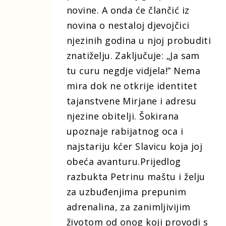
novine. A onda će člančić iz
novina o nestaloj djevojčici
njezinih godina u njoj probuditi
znatiželju. Zaključuje: „Ja sam
tu curu negdje vidjela!” Nema
mira dok ne otkrije identitet
tajanstvene Mirjane i adresu
njezine obitelji. Šokirana
upoznaje rabijatnog oca i
najstariju kćer Slavicu koja joj
obeća avanturu.Prijedlog
razbukta Petrinu maštu i želju
za uzbuđenjima prepunim
adrenalina, za zanimljivijim
životom od onog koji provodi s