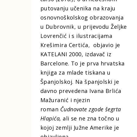
putovanju učenika na kraju
osnovnoškolskog obrazovanja
u Dubrovnik, u prijevodu Željke
Lovrenčić i s ilustracijama
Krešimira Certića, objavio je
KATELANI 2000, izdavač iz
Barcelone. To je prva hrvatska
knjiga za mlade tiskana u
Španjolskoj. Na španjolski je
davno prevedena Ivana Brlića
Mažuranić i njezin
roman
Čudnovate zgode šegrta
Hlapića,
ali se ne zna točno u
kojoj zemlji Južne Amerike je
objavljena.