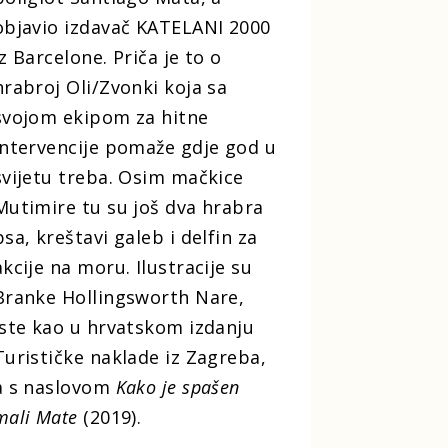
objavio izdavač KATELANI 2000
iz Barcelone. Priča je to o
hrabroj Oli/Zvonki koja sa
svojom ekipom za hitne
intervencije pomaže gdje god u
svijetu treba. Osim mačkice
Mutimire tu su još dva hrabra
psa, kreštavi galeb i delfin za
akcije na moru. Ilustracije su
Branke Hollingsworth Nare,
iste kao u hrvatskom izdanju
Turističke naklade iz Zagreba,
a s naslovom
Kako je spašen
mali Mate
(2019).