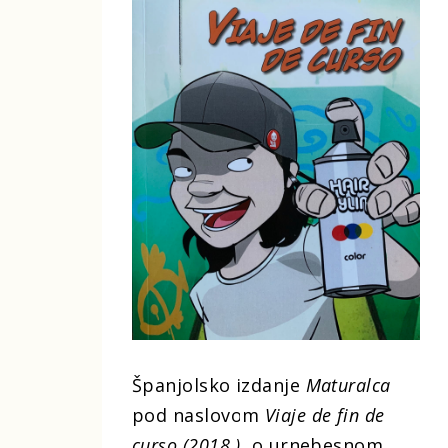
Španjolsko izdanje
Maturalca
pod naslovom
Viaje de fin de
curso (2018.)
, o urnebesnom