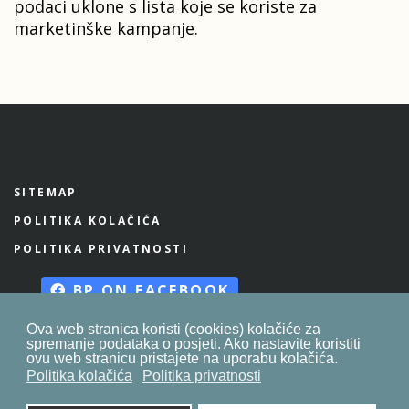
podaci uklone s lista koje se koriste za
marketinške kampanje.
SITEMAP
POLITIKA KOLAČIĆA
POLITIKA PRIVATNOSTI
BP ON FACEBOOK
Ova web stranica koristi (cookies) kolačiće za
spremanje podataka o posjeti. Ako nastavite koristiti
ovu web stranicu pristajete na uporabu kolačića.
© 2023. by
znaor.com
Politika kolačića
Politika privatnosti