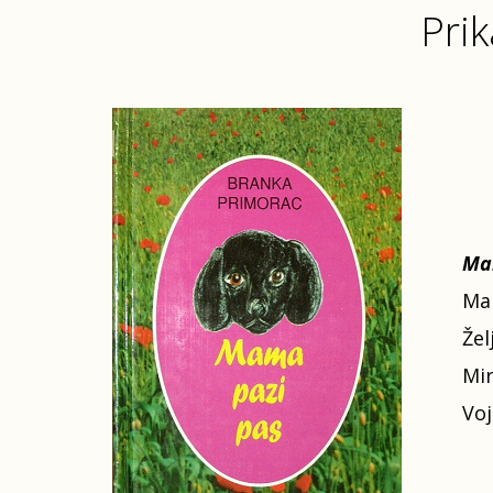
Prik
Mam
Mar
Žel
Mir
Voj