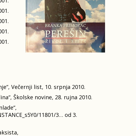
001.
001.
001.
001.
001.
“, Večernji list, 10. srpnja 2010.
na“, Školske novine, 28. rujna 2010.
mlade“,
_INSTANCE_s5Y0/11801/3… od 3.
ksista,