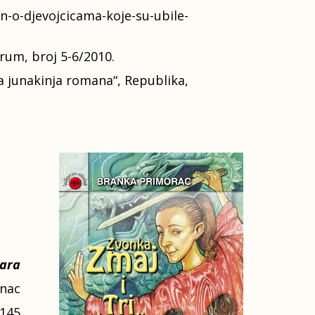
n-o-djevojcicama-koje
-su-ubile-
rum, broj 5-6/2010.
a junakinja romana“, Republika,
iara
enac
 145