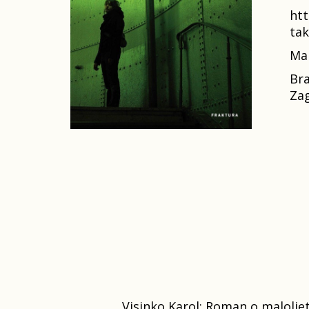
htt
tak
Mar
Bra
Zag
Visinko Karol: Roman o maloljetni