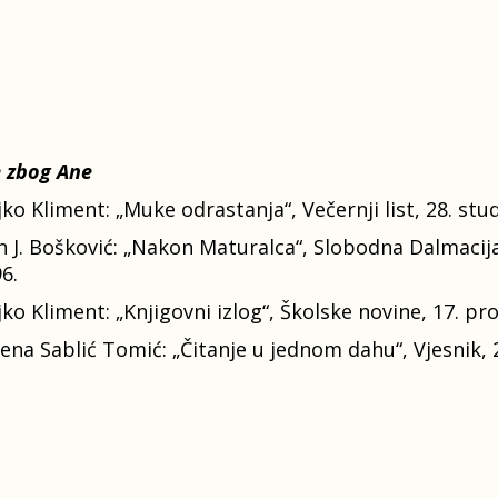
 zbog Ane
jko Kliment: „Muke odrastanja“, Večernji list, 28. st
n J. Bošković: „Nakon Maturalca“, Slobodna Dalmacija 
6.
jko Kliment: „Knjigovni izlog“, Školske novine, 17. pr
ena Sablić Tomić: „Čitanje u jednom dahu“, Vjesnik, 2