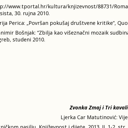
p://www.tportal.hr/kultura/knjizevnost/88731/Roma
sista, 30. rujna 2010.
ija Perica: „Površan pokušaj društvene kritike“, Quo
nimir Bošnjak: “Zbilja kao višeznačni mozaik sudbin
reb, studeni 2010.
Zvonka Zmaj i Tri kaval
Ljerka Car Matutinović: Vij
čkom nasilju, Književnost i dijete, 2013. II, 1-2, str.