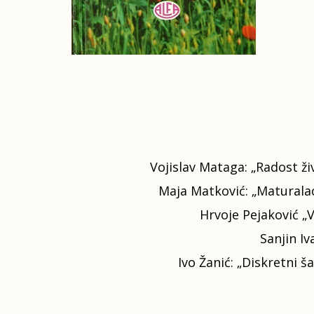
Vojislav Mataga: „Radost živ
Maja Matković: „Maturalac d
Hrvoje Pejaković „V
Sanjin Iv
Ivo Žanić: „Diskretni š