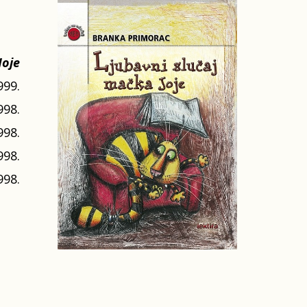
Joje
999.
998.
998.
998.
998.