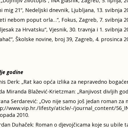
„Dojmljiv životopis“, INA glasnik, Zagreb, 5. lipnja, 2
 mig 21“, Nedeljski dnevnik, Ljubljana, 13. svibnja 2
tjeti nebom poput orla…“, Fokus, Zagreb, 7. svibnja 2
jesak za Hrvatsku“, Vjesnik, 30. travnja i 1. svibnja 2
jahač“, Školske novine, broj 39, Zagreb, 4. prosinca 2
lje godine
is Derk: „Rat kao opća izlika za nepravedno bogaćenje
a Miranda Blažević-Krietzman: „Ranjivost divljih godi
ana Serdarević: „Ovo nije samo još jedan roman za 
p;//www.vip.hr./lifesty/aticle/-/journal_content/56
topada 2010.
dan Duhaček: Roman o djevojčicama koje su ubile ta