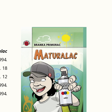
lac
994.
. 18
. 12
994.
994.