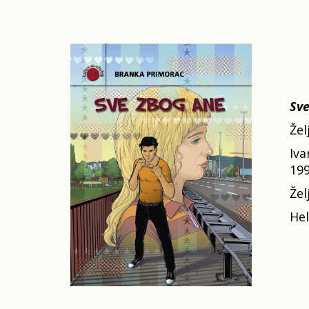
Sve
Žel
Iva
199
Žel
Hel