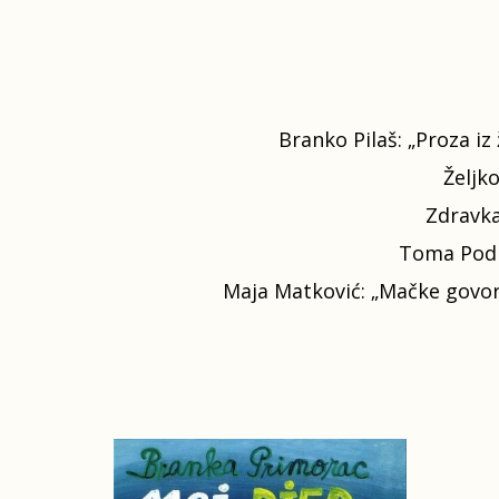
Branko Pilaš: „Proza iz 
Željko
Zdravka
Toma Podrug
Maja Matković: „Mačke govore“