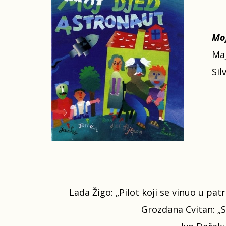
Moj
Maj
Sil
Lada Žigo: „Pilot koji se vinuo u patr
Grozdana Cvitan: „Sm