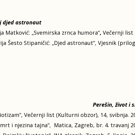
 djed astronaut
a Matković: „Svemirska zrnca humora“
,
Večernji list
vija Šesto Stipaničić: „Djed astronaut“, Vjesnik (prilog 
Perešin, život i 
iotizam“, Večernji list (Kulturni obzor), 14, svibnja. 2
rt i njezina tajna“, Matica, Zagreb, br. 4. travanj 2