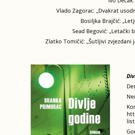
Ivo Dečak: 
Vlado Zagorac: „Dvakrat usodni
Bosiljka Brajčić: „Le
Sead Begović: „Letački bl
Zlatko Tomičić: „Šutljivi zvjezdani 
Div
Den
Ned
Kor
htt
lis
Gor