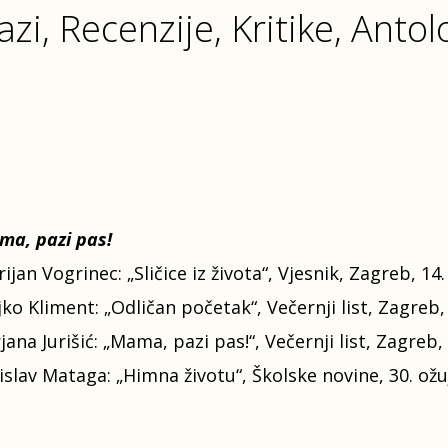
azi, Recenzije, Kritike, Antol
a, pazi pas!
ijan Vogrinec: „Sličice iz života“, Vjesnik, Zagreb, 14.
jko Kliment: „Odličan početak“, Večernji list, Zagreb,
jana Jurišić: „Mama, pazi pas!“, Večernji list, Zagreb,
islav Mataga: „Himna životu“, Školske novine, 30. ožu